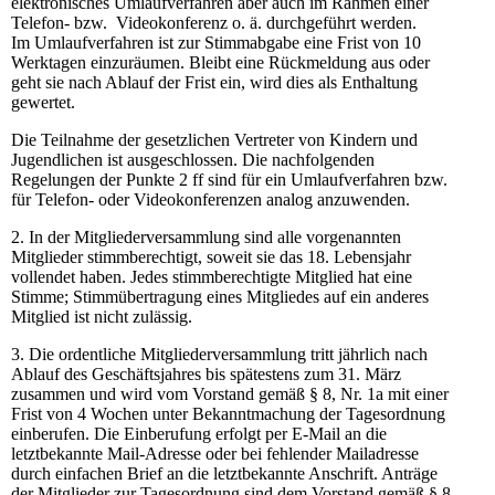
elektronisches Umlaufverfahren aber auch im Rahmen einer
Telefon- bzw. Videokonferenz o. ä. durchgeführt werden.
Im Umlaufverfahren ist zur Stimmabgabe eine Frist von 10
Werktagen einzuräumen. Bleibt eine Rückmeldung aus oder
geht sie nach Ablauf der Frist ein, wird dies als Enthaltung
gewertet.
Die Teilnahme der gesetzlichen Vertreter von Kindern und
Jugendlichen ist ausgeschlossen. Die nachfolgenden
Regelungen der Punkte 2 ff sind für ein Umlaufverfahren bzw.
für Telefon- oder Videokonferenzen analog anzuwenden.
2. In der Mitgliederversammlung sind alle vorgenannten
Mitglieder stimmberechtigt, soweit sie das 18. Lebensjahr
vollendet haben. Jedes stimmberechtigte Mitglied hat eine
Stimme; Stimmübertragung eines Mitgliedes auf ein anderes
Mitglied ist nicht zulässig.
3. Die ordentliche Mitgliederversammlung tritt jährlich nach
Ablauf des Geschäftsjahres bis spätestens zum 31. März
zusammen und wird vom Vorstand gemäß § 8, Nr. 1a mit einer
Frist von 4 Wochen unter Bekanntmachung der Tagesordnung
einberufen. Die Einberufung erfolgt per E-Mail an die
letztbekannte Mail-Adresse oder bei fehlender Mailadresse
durch einfachen Brief an die letztbekannte Anschrift. Anträge
der Mitglieder zur Tagesordnung sind dem Vorstand gemäß § 8,