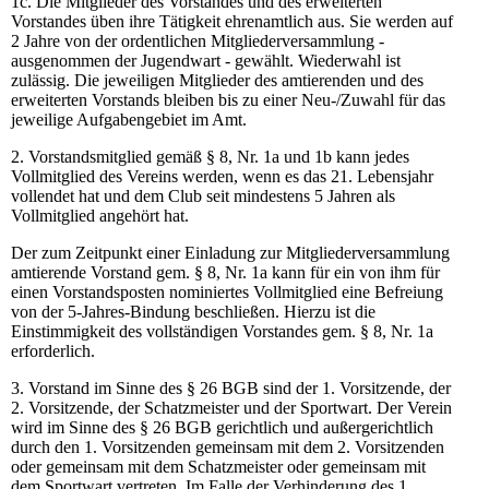
1c. Die Mitglieder des Vorstandes und des erweiterten
Vorstandes üben ihre Tätigkeit ehrenamtlich aus. Sie werden auf
2 Jahre von der ordentlichen Mitgliederversammlung -
ausgenommen der Jugendwart - gewählt. Wiederwahl ist
zulässig. Die jeweiligen Mitglieder des amtierenden und des
erweiterten Vorstands bleiben bis zu einer Neu-/Zuwahl für das
jeweilige Aufgabengebiet im Amt.
2. Vorstandsmitglied gemäß § 8, Nr. 1a und 1b kann jedes
Vollmitglied des Vereins werden, wenn es das 21. Lebensjahr
vollendet hat und dem Club seit mindestens 5 Jahren als
Vollmitglied angehört hat.
Der zum Zeitpunkt einer Einladung zur Mitgliederversammlung
amtierende Vorstand gem. § 8, Nr. 1a kann für ein von ihm für
einen Vorstandsposten nominiertes Vollmitglied eine Befreiung
von der 5-Jahres-Bindung beschließen. Hierzu ist die
Einstimmigkeit des vollständigen Vorstandes gem. § 8, Nr. 1a
erforderlich.
3. Vorstand im Sinne des § 26 BGB sind der 1. Vorsitzende, der
2. Vorsitzende, der Schatzmeister und der Sportwart. Der Verein
wird im Sinne des § 26 BGB gerichtlich und außergerichtlich
durch den 1. Vorsitzenden gemeinsam mit dem 2. Vorsitzenden
oder gemeinsam mit dem Schatzmeister oder gemeinsam mit
dem Sportwart vertreten. Im Falle der Verhinderung des 1.